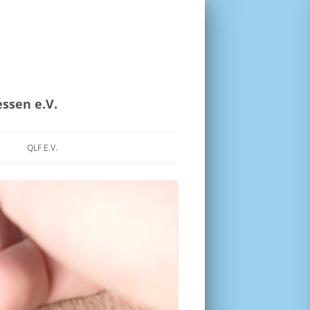
ssen e.V.
QLF E.V.
TZERKLÄRUNG
ITRÄGE