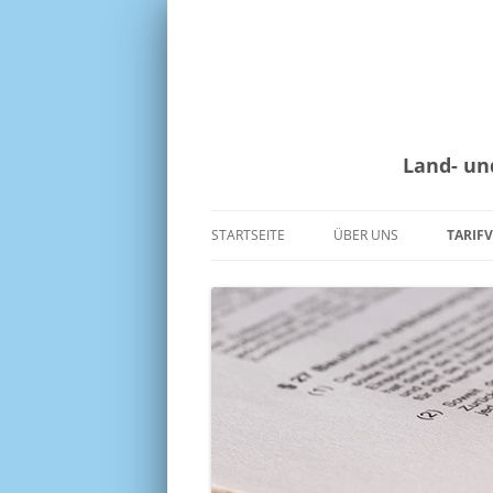
Land- un
STARTSEITE
ÜBER UNS
TARIF
AUFGABEN
MANT
VORSTAND
LOHN
GESCHÄFTSFÜHRUNG
AUSZ
TARI
HISTORIE
TARIF
MITGLIEDER