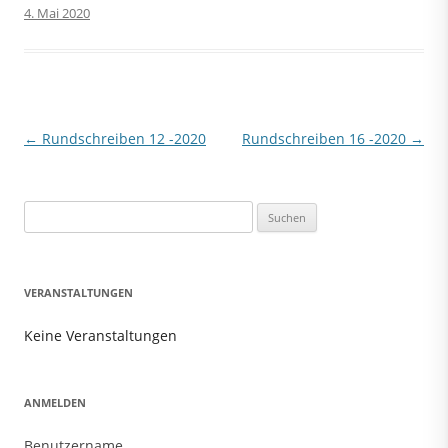
4. Mai 2020
Beitragsnavigation
←
Rundschreiben 12 -2020
Rundschreiben 16 -2020
→
Suchen
nach:
VERANSTALTUNGEN
Keine Veranstaltungen
ANMELDEN
Benutzername