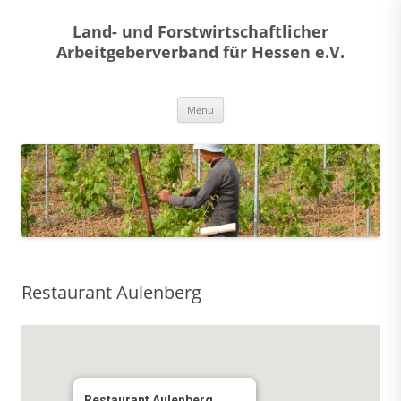
Land- und Forstwirtschaftlicher
Arbeitgeberverband für Hessen e.V.
Zum
Menü
Inhalt
springen
Restaurant Aulenberg
Restaurant Aulenberg