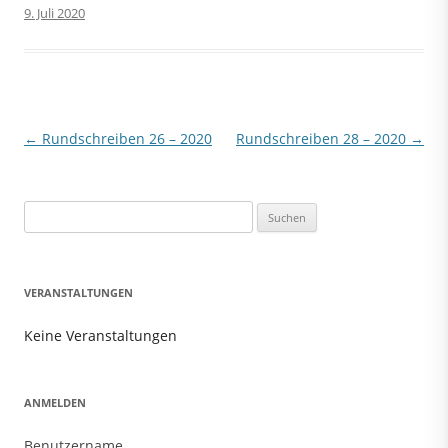
9. Juli 2020
Beitragsnavigation
←
Rundschreiben 26 – 2020
Rundschreiben 28 – 2020
→
Suchen
nach:
VERANSTALTUNGEN
Keine Veranstaltungen
ANMELDEN
Benutzername